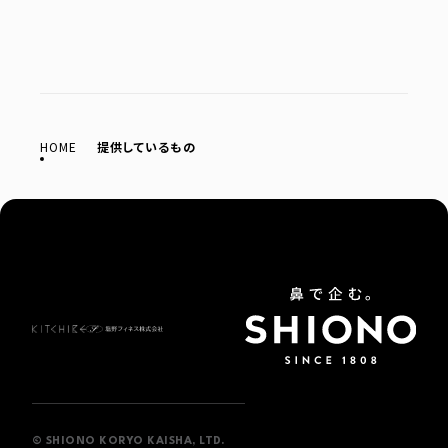
HOME
提供しているもの
プライ
利
サイ
バシー
用
トマ
ポリシ
規
ップ
ー
約
© SHIONO KORYO KAISHA, LTD.