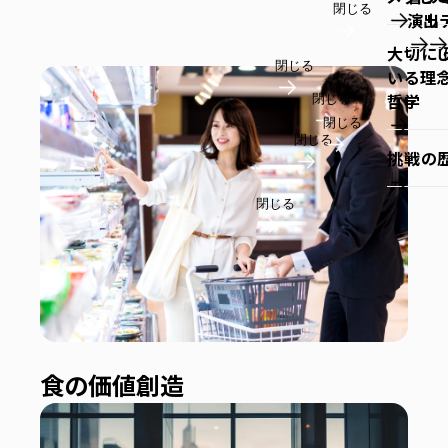
閉じる
演出
リ
大切に
閉じる
いる理
哲学
閉じる
閉じる
閉じる
挑戦の
閉じる
食の価値創造