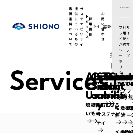
塩
提
サ
野
供
ス
お
ト
香
し
テ
採
問
ピ
料
て
ナ
用
い
塩野香料株式会社
ッ
プ
利
サ
EN
に
い
ビ
情
合
ク
ラ
用
イ
つ
る
リ
報
わ
ス
イ
規
ト
い
も
テ
せ
て
の
ィ
バ
約
マ
シ
ッ
提供
ー
プ
ポ
して
リ
シ
Services
Abou
Our
Susta
Topic
Recr
Cont
いる
塩野香
提供
サ
ー
ついて 
るもの
リ
t
Soluti
in
s
it
-
act
もの
プ
プ
プ
Us
on
abilit
トピックス
採用情報
お問い合わ
y
塩野香料につ
提供している
私たち
食の
代
いて
もの
サステナビリ
値
造
ー
ティ
メッセ
香り
サ