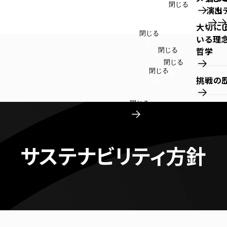
閉じる
演出
リ
大切に
閉じる
いる理
哲学
閉じる
閉じる
閉じる
挑戦の
閉じる
サステナビリティ方針