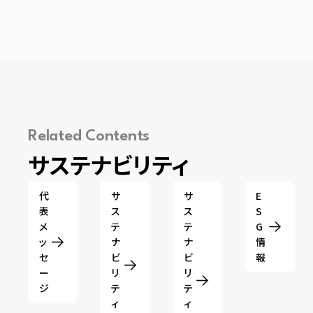
Related Contents
サステナビリティ
代
サ
サ
E
表
ス
ス
S
メ
テ
テ
G
ッ
ナ
ナ
情
セ
ビ
ビ
報
ー
リ
リ
ジ
テ
テ
ィ
ィ