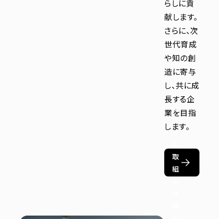
らしに貢
献します。
さらに、次
世代育成
や知の創
造に寄与
し、共に成
長する企
社
業を目指
会
します。
へ
の
取
組
み
詳
細
へ