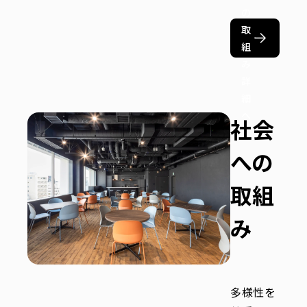
の
取
組
み
詳
細
へ
社会
への
取組
み
多様性を