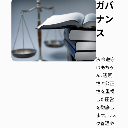
ガバ
ナン
ス
法令遵守
はもちろ
ん、透明
性と公正
性を重視
した経営
を徹底し
ます。 リス
ク管理や