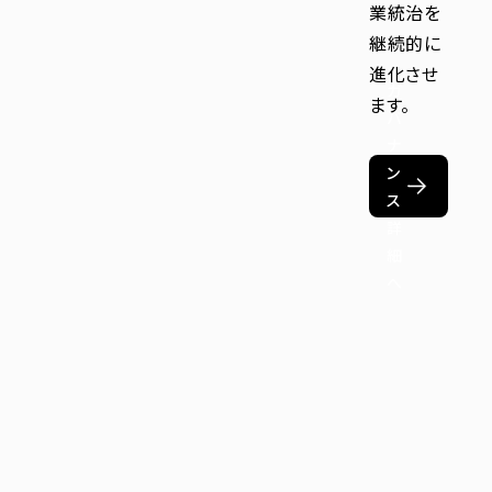
業統治を
継続的に
進化させ
ガ
ます。
バ
ナ
ン
ス
詳
細
へ