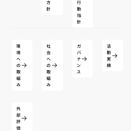
方
行
針
動
指
針
環
社
ガ
活
境
会
バ
動
へ
へ
ナ
実
の
の
ン
績
取
取
ス
組
組
み
み
外
部
評
価