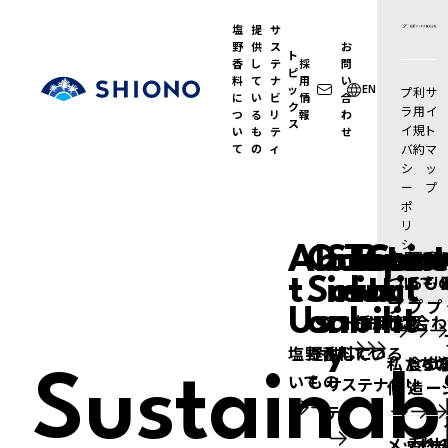
塩
提
サ
野
供
ス
お
ト
香
し
テ
採
問
ピ
料
て
ナ
用
い
塩野香料株式会社
ッ
プ
利
サ
EN
に
い
ビ
情
合
ク
ラ
用
イ
つ
る
リ
報
わ
ス
イ
規
ト
い
も
テ
せ
て
の
ィ
バ
約
マ
シ
ッ
ー
プ
ポ
リ
シ
Abou
Our
Susta
Topic
Recr
Cont
塩野香
提供
サ
ー
ついて 
るもの
リ
t
Soluti
in
s
it
-
act
プ
プ
プ
Us
on
abilit
トピックス
採用情報
お問い合わ
y
塩野香料につ
提供している
私たち
食の
代
いて
もの
Sustainabi
サステナビリ
値
造
ー
ティ
メッセ
香り
サ